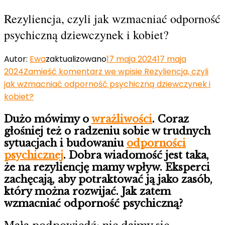
Rezyliencja, czyli jak wzmacniać odporność
psychiczną dziewczynek i kobiet?
Autor:
Ewa
zaktualizowano
17 maja 2024
17 maja
2024
Zamieść komentarz
we wpisie Rezyliencja, czyli
jak wzmacniać odporność psychiczną dziewczynek i
kobiet?
Dużo mówimy o
wrażliwości
. Coraz
głośniej też o radzeniu sobie w trudnych
sytuacjach i budowaniu
odporności
psychicznej
. Dobra wiadomość jest taka,
że na rezyliencję mamy wpływ. Eksperci
zachęcają, aby potraktować ją jako zasób,
który można rozwijać. Jak zatem
wzmacniać odporność psychiczną?