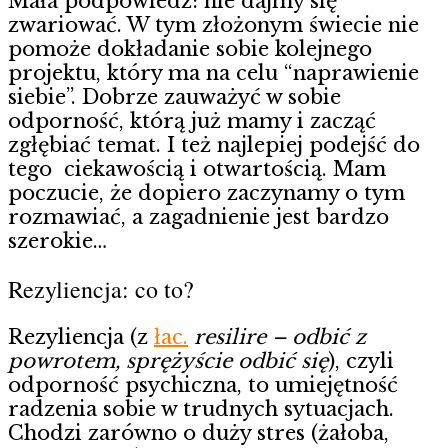
Mała podpowiedź: nie dajmy się
zwariować. W tym złożonym świecie nie
pomoże dokładanie sobie kolejnego
projektu, który ma na celu “naprawienie
siebie”. Dobrze zauważyć w sobie
odporność, którą już mamy i zacząć
zgłębiać temat. I też najlepiej podejść do
tego ciekawością i otwartością. Mam
poczucie, że dopiero zaczynamy o tym
rozmawiać, a zagadnienie jest bardzo
szerokie…
Rezyliencja: co to?
Rezyliencja (z
łac.
resilire – odbić z
powrotem, sprężyście odbić się
), czyli
odporność psychiczna, to umiejętność
radzenia sobie w trudnych sytuacjach.
Chodzi zarówno o duży stres (żałoba,