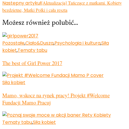
Następny artykuł
[Aktualizacja] Tańczące z matkami. Kobiety
bezdzietne, Matki Polki i cała reszta
Możesz również polubić…
Pozostałe
,
Ciało&Dusza
,
Psychologia i kultura
,
Siła
kobiet
,
Tematy tabu
The best of Girl Power 2017
Siła kobiet
Mamo, wskocz na rynek pracy! Projekt #Welcome
Fundacji Mamo Pracuj
Tematy tabu
,
Siła kobiet