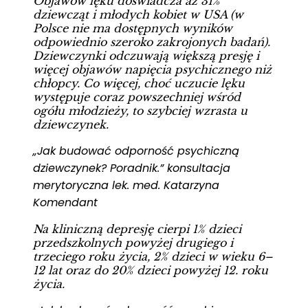
Objawów lęku doświadcza aż 31%
dziewcząt i młodych kobiet w USA (w
Polsce nie ma dostępnych wyników
odpowiednio szeroko zakrojonych badań).
Dziewczynki odczuwają większą presję i
więcej objawów napięcia psychicznego niż
chłopcy. Co więcej, choć uczucie lęku
występuje coraz powszechniej wśród
ogółu młodzieży, to szybciej wzrasta u
dziewczynek.
„Jak budować odporność psychiczną
dziewczynek? Poradnik.” konsultacja
merytoryczna lek. med. Katarzyna
Komendant
Na kliniczną depresję cierpi 1% dzieci
przedszkolnych powyżej drugiego i
trzeciego roku życia, 2% dzieci w wieku 6–
12 lat oraz do 20% dzieci powyżej 12. roku
życia.