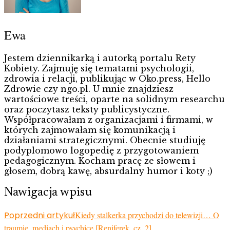
Ewa
Jestem dziennikarką i autorką portalu Rety
Kobiety. Zajmuję się tematami psychologii,
zdrowia i relacji, publikując w Oko.press, Hello
Zdrowie czy ngo.pl. U mnie znajdziesz
wartościowe treści, oparte na solidnym researchu
oraz poczytasz teksty publicystyczne.
Współpracowałam z organizacjami i firmami, w
których zajmowałam się komunikacją i
działaniami strategicznymi. Obecnie studiuję
podyplomowo logopedię z przygotowaniem
pedagogicznym. Kocham pracę ze słowem i
głosem, dobrą kawę, absurdalny humor i koty ;)
Nawigacja wpisu
Poprzedni artykuł
Kiedy stalkerka przychodzi do telewizji… O
traumie, mediach i psychice [Reniferek, cz. 2]