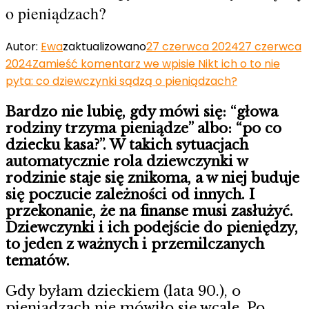
o pieniądzach?
Autor:
Ewa
zaktualizowano
27 czerwca 2024
27 czerwca
2024
Zamieść komentarz
we wpisie Nikt ich o to nie
pyta: co dziewczynki sądzą o pieniądzach?
Bardzo nie lubię, gdy mówi się: “głowa
rodziny trzyma pieniądze” albo: “po co
dziecku kasa?”. W takich sytuacjach
automatycznie rola dziewczynki w
rodzinie staje się znikoma, a w niej buduje
się poczucie zależności od innych. I
przekonanie, że na finanse musi zasłużyć.
Dziewczynki i ich podejście do pieniędzy,
to jeden z ważnych i przemilczanych
tematów.
Gdy byłam dzieckiem (lata 90.), o
pieniądzach nie mówiło się wcale. Po