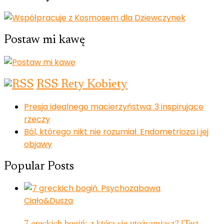
Postaw mi kawę
RSS Rety Kobiety
Presja idealnego macierzyństwa: 3 inspirujące
rzeczy
Ból, którego nikt nie rozumiał. Endometrioza i jej
objawy
Popular Posts
Ciało&Dusza
7 greckich bogiń: z którą się utożsamiasz? [Test