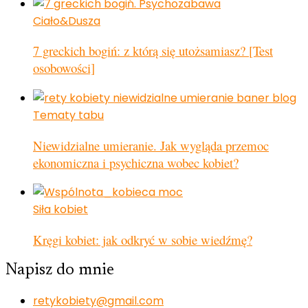
Ciało&Dusza
7 greckich bogiń: z którą się utożsamiasz? [Test
osobowości]
Tematy tabu
Niewidzialne umieranie. Jak wygląda przemoc
ekonomiczna i psychiczna wobec kobiet?
Siła kobiet
Kręgi kobiet: jak odkryć w sobie wiedźmę?
Napisz do mnie
retykobiety@gmail.com