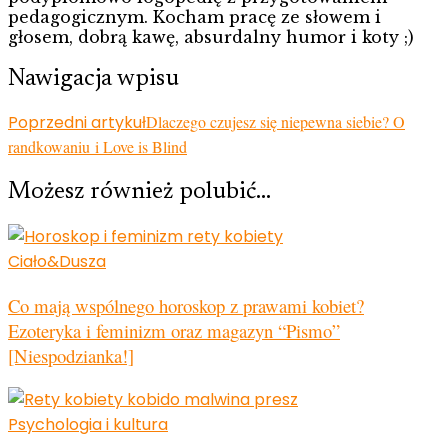
pedagogicznym. Kocham pracę ze słowem i
głosem, dobrą kawę, absurdalny humor i koty ;)
Nawigacja wpisu
Poprzedni artykuł
Dlaczego czujesz się niepewna siebie? O
randkowaniu i Love is Blind
Możesz również polubić…
Ciało&Dusza
Co mają wspólnego horoskop z prawami kobiet?
Ezoteryka i feminizm oraz magazyn “Pismo”
[Niespodzianka!]
Psychologia i kultura