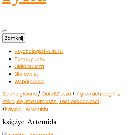
Zamknij
Psychologia i kultura
Tematy tabu
Ciało&Dusza
Siła kobiet
Współpraca
Strona główna
/
Ciało&Dusza
/
7 greckich bogiń: z
którą się utożsamiasz? [Test osobowości]
/
księżyc_Artemida
księżyc_Artemida