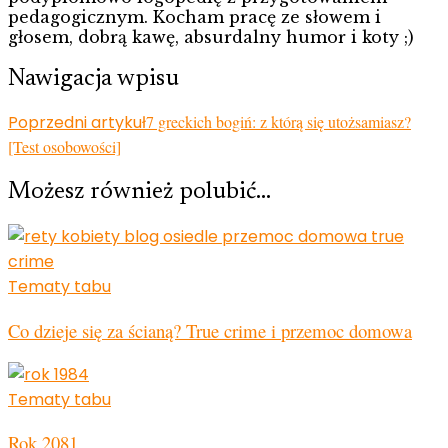
pedagogicznym. Kocham pracę ze słowem i
głosem, dobrą kawę, absurdalny humor i koty ;)
Nawigacja wpisu
Poprzedni artykuł
7 greckich bogiń: z którą się utożsamiasz?
[Test osobowości]
Możesz również polubić…
Tematy tabu
Co dzieje się za ścianą? True crime i przemoc domowa
Tematy tabu
Rok 2081