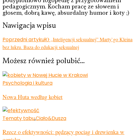
podyplomowo logopedię z przygotowaniem
pedagogicznym. Kocham pracę ze słowem i
głosem, dobrą kawę, absurdalny humor i koty ;)
Nawigacja wpisu
Poprzedni artykuł
O „Inteligencji seksualnej” Marty`go Kleina
bez lukru. Baza do edukacji seksualnej
Możesz również polubić…
Psychologia i kultura
Nowa Huta według kobiet
Tematy tabu
,
Ciało&Dusza
Rzecz o efektywności: pędzący pociąg i drewienka w
ognisku