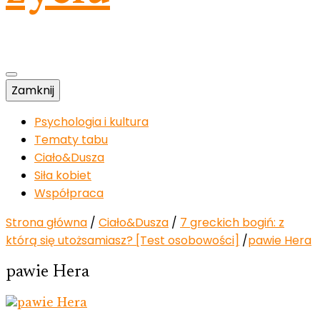
Zamknij
Psychologia i kultura
Tematy tabu
Ciało&Dusza
Siła kobiet
Współpraca
Strona główna
/
Ciało&Dusza
/
7 greckich bogiń: z
którą się utożsamiasz? [Test osobowości]
/
pawie Hera
pawie Hera